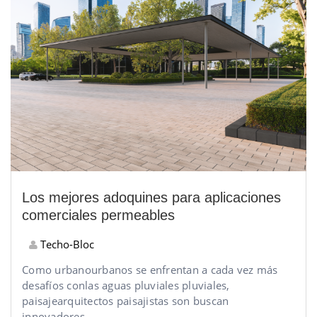
Los mejores adoquines para aplicaciones
comerciales permeables
Techo-Bloc
Como
urbano
urbanos
se enfrentan a
cada vez más
desafíos
con
las aguas pluviales
pluviales,
paisaje
arquitectos paisajistas
son
buscan
innovadores,
...